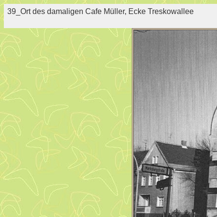
39_Ort des damaligen Cafe Müller, Ecke Treskowallee